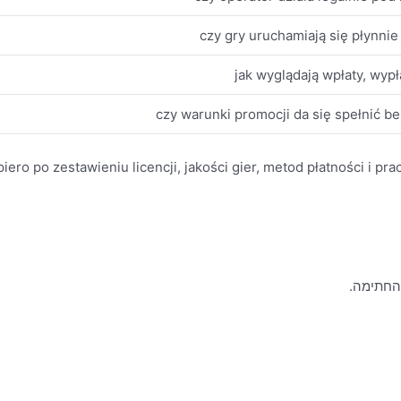
czy gry uruchamiają się płynnie 
jak wyglądają wpłaty, wypła
czy warunki promocji da się spełnić b
ero po zestawieniu licencji, jakości gier, metod płatności i pra
 החתימה.