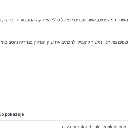
פים מאיתנו, נמשיך להוביל ולהכתיב את שוק הנדל"ן בנהריה והסביבה".
Co pokazuje
czy operator działa legalnie po