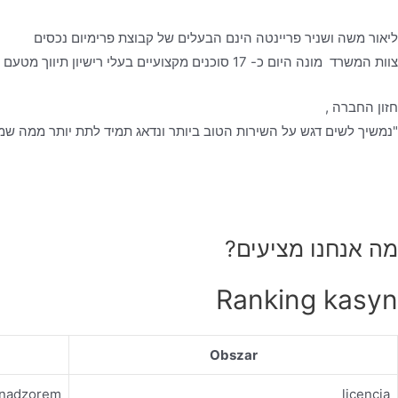
ליאור משה ושניר פריינטה הינם הבעלים של קבוצת פרימיום נכסים
צוות המשרד מונה היום כ- 17 סוכנים מקצועיים בעלי רישיון תיווך מטעם משרד המשפטים, אשר עובדים לפי כל כללי האתיקה המקצועית- ביושר, בהגינות ובשקיפות מלאה, כאשר הלקוח עומד לנגד עיניהם.
חזון החברה ,
"נמשיך לשים דגש על השירות הטוב ביותר ונדאג תמיד לתת יותר ממה שמצ
מה אנחנו מציעים?
Ranking kasyn
Obszar
d nadzorem
licencja