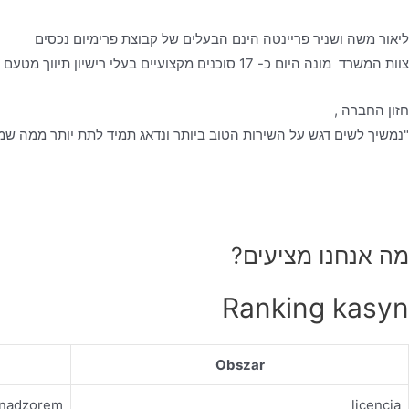
ליאור משה ושניר פריינטה הינם הבעלים של קבוצת פרימיום נכסים
צוות המשרד מונה היום כ- 17 סוכנים מקצועיים בעלי רישיון תיווך מטעם משרד המשפטים, אשר עובדים לפי כל כללי האתיקה המקצועית- ביושר, בהגינות ובשקיפות מלאה, כאשר הלקוח עומד לנגד עיניהם.
חזון החברה ,
"נמשיך לשים דגש על השירות הטוב ביותר ונדאג תמיד לתת יותר ממה שמצ
מה אנחנו מציעים?
Ranking kasyn
Obszar
d nadzorem
licencja