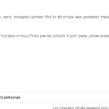
פים מאיתנו, נמשיך להוביל ולהכתיב את שוק הנדל"ן בנהריה והסביבה".
Co pokazuje
czy operator działa legalnie po