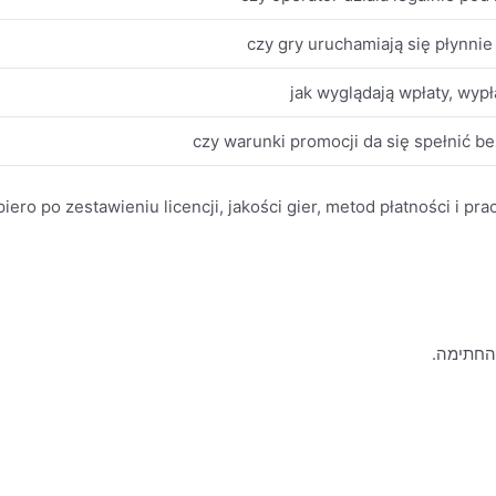
czy gry uruchamiają się płynnie 
jak wyglądają wpłaty, wypła
czy warunki promocji da się spełnić b
ero po zestawieniu licencji, jakości gier, metod płatności i pra
 החתימה.