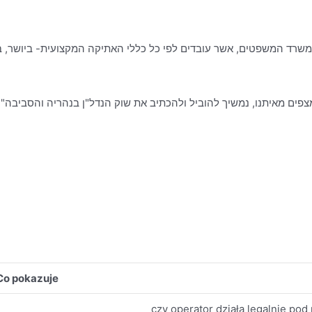
פים מאיתנו, נמשיך להוביל ולהכתיב את שוק הנדל"ן בנהריה והסביבה".
Co pokazuje
czy operator działa legalnie po