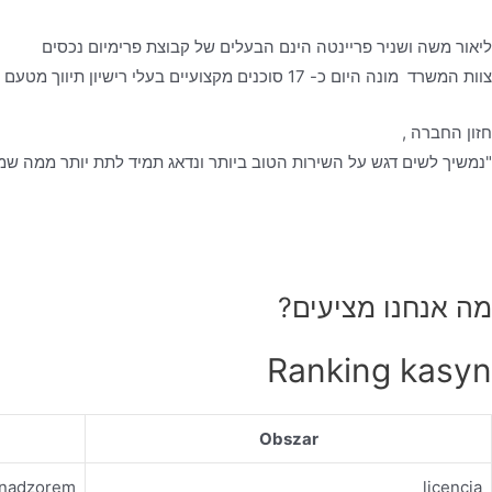
ליאור משה ושניר פריינטה הינם הבעלים של קבוצת פרימיום נכסים
צוות המשרד מונה היום כ- 17 סוכנים מקצועיים בעלי רישיון תיווך מטעם משרד המשפטים, אשר עובדים לפי כל כללי האתיקה המקצועית- ביושר, בהגינות ובשקיפות מלאה, כאשר הלקוח עומד לנגד עיניהם.
חזון החברה ,
"נמשיך לשים דגש על השירות הטוב ביותר ונדאג תמיד לתת יותר ממה שמצ
מה אנחנו מציעים?
Ranking kasyn
Obszar
d nadzorem
licencja