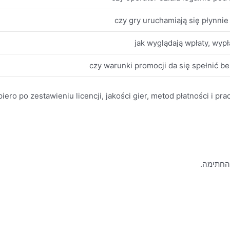
czy gry uruchamiają się płynnie 
jak wyglądają wpłaty, wypła
czy warunki promocji da się spełnić b
ero po zestawieniu licencji, jakości gier, metod płatności i pra
 החתימה.