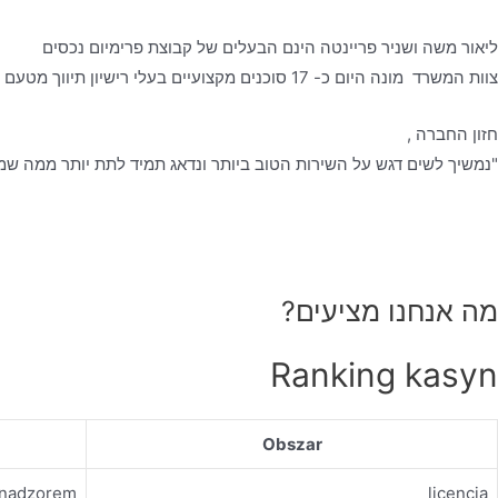
ליאור משה ושניר פריינטה הינם הבעלים של קבוצת פרימיום נכסים
צוות המשרד מונה היום כ- 17 סוכנים מקצועיים בעלי רישיון תיווך מטעם משרד המשפטים, אשר עובדים לפי כל כללי האתיקה המקצועית- ביושר, בהגינות ובשקיפות מלאה, כאשר הלקוח עומד לנגד עיניהם.
חזון החברה ,
"נמשיך לשים דגש על השירות הטוב ביותר ונדאג תמיד לתת יותר ממה שמצ
מה אנחנו מציעים?
Ranking kasyn
Obszar
d nadzorem
licencja