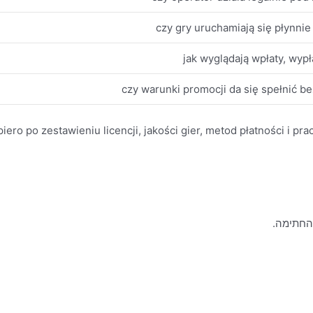
czy gry uruchamiają się płynnie 
jak wyglądają wpłaty, wypła
czy warunki promocji da się spełnić b
ero po zestawieniu licencji, jakości gier, metod płatności i pra
 החתימה.