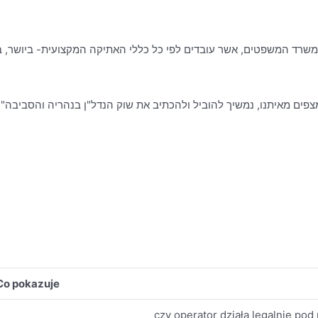
פים מאיתנו, נמשיך להוביל ולהכתיב את שוק הנדל"ן בנהריה והסביבה".
Co pokazuje
czy operator działa legalnie po