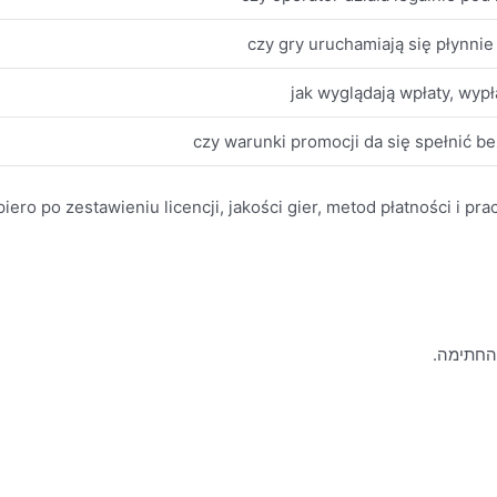
czy gry uruchamiają się płynnie 
jak wyglądają wpłaty, wypła
czy warunki promocji da się spełnić b
ero po zestawieniu licencji, jakości gier, metod płatności i pra
 החתימה.