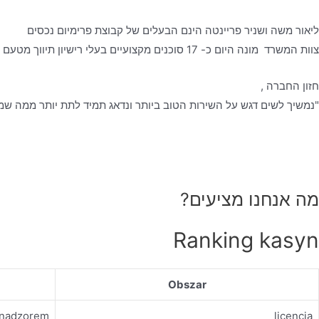
ליאור משה ושניר פריינטה הינם הבעלים של קבוצת פרימיום נכסים
צוות המשרד מונה היום כ- 17 סוכנים מקצועיים בעלי רישיון תיווך מטעם משרד המשפטים, אשר עובדים לפי כל כללי האתיקה המקצועית- ביושר, בהגינות ובשקיפות מלאה, כאשר הלקוח עומד לנגד עיניהם.
חזון החברה ,
"נמשיך לשים דגש על השירות הטוב ביותר ונדאג תמיד לתת יותר ממה שמצ
מה אנחנו מציעים?
Ranking kasyn
Obszar
d nadzorem
licencja