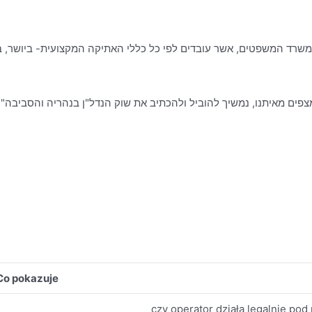
פים מאיתנו, נמשיך להוביל ולהכתיב את שוק הנדל"ן בנהריה והסביבה".
Co pokazuje
czy operator działa legalnie po