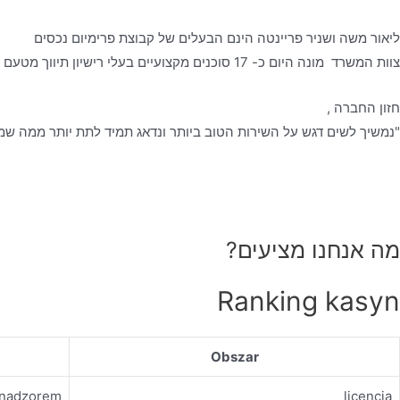
ליאור משה ושניר פריינטה הינם הבעלים של קבוצת פרימיום נכסים
צוות המשרד מונה היום כ- 17 סוכנים מקצועיים בעלי רישיון תיווך מטעם משרד המשפטים, אשר עובדים לפי כל כללי האתיקה המקצועית- ביושר, בהגינות ובשקיפות מלאה, כאשר הלקוח עומד לנגד עיניהם.
חזון החברה ,
"נמשיך לשים דגש על השירות הטוב ביותר ונדאג תמיד לתת יותר ממה שמצ
מה אנחנו מציעים?
Ranking kasyn
Obszar
d nadzorem
licencja