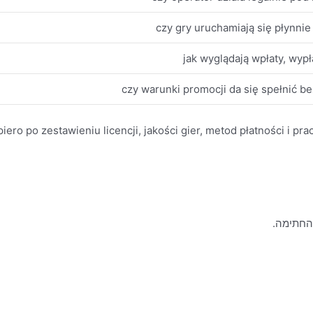
czy gry uruchamiają się płynnie 
jak wyglądają wpłaty, wypła
czy warunki promocji da się spełnić b
ero po zestawieniu licencji, jakości gier, metod płatności i pra
 החתימה.