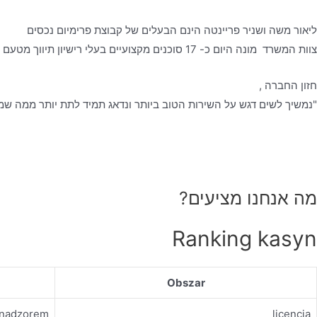
ליאור משה ושניר פריינטה הינם הבעלים של קבוצת פרימיום נכסים
צוות המשרד מונה היום כ- 17 סוכנים מקצועיים בעלי רישיון תיווך מטעם משרד המשפטים, אשר עובדים לפי כל כללי האתיקה המקצועית- ביושר, בהגינות ובשקיפות מלאה, כאשר הלקוח עומד לנגד עיניהם.
חזון החברה ,
"נמשיך לשים דגש על השירות הטוב ביותר ונדאג תמיד לתת יותר ממה שמצ
מה אנחנו מציעים?
Ranking kasyn
Obszar
d nadzorem
licencja