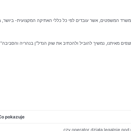
פים מאיתנו, נמשיך להוביל ולהכתיב את שוק הנדל"ן בנהריה והסביבה".
Co pokazuje
czy operator działa legalnie po