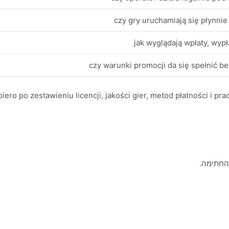
czy gry uruchamiają się płynnie 
jak wyglądają wpłaty, wypła
czy warunki promocji da się spełnić b
ero po zestawieniu licencji, jakości gier, metod płatności i pra
 החתימה.