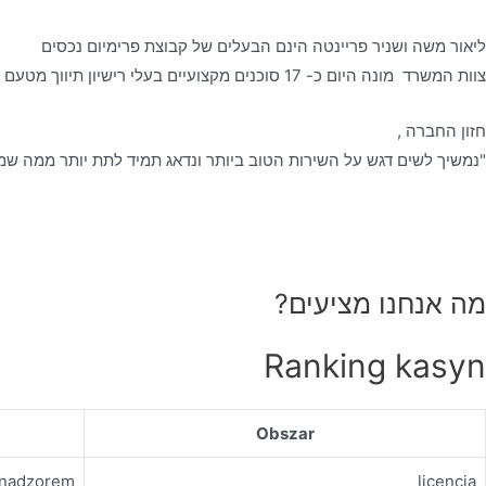
ליאור משה ושניר פריינטה הינם הבעלים של קבוצת פרימיום נכסים
צוות המשרד מונה היום כ- 17 סוכנים מקצועיים בעלי רישיון תיווך מטעם משרד המשפטים, אשר עובדים לפי כל כללי האתיקה המקצועית- ביושר, בהגינות ובשקיפות מלאה, כאשר הלקוח עומד לנגד עיניהם.
חזון החברה ,
"נמשיך לשים דגש על השירות הטוב ביותר ונדאג תמיד לתת יותר ממה שמצ
מה אנחנו מציעים?
Ranking kasyn
Obszar
d nadzorem
licencja