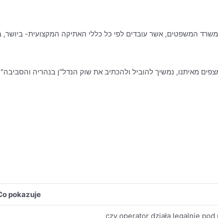
פים מאיתנו, נמשיך להוביל ולהכתיב את שוק הנדל"ן בנהריה והסביבה".
Co pokazuje
czy operator działa legalnie po