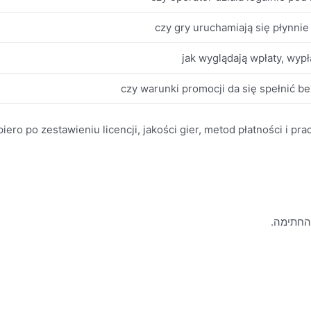
czy gry uruchamiają się płynnie 
jak wyglądają wpłaty, wypła
czy warunki promocji da się spełnić b
ero po zestawieniu licencji, jakości gier, metod płatności i pra
 החתימה.