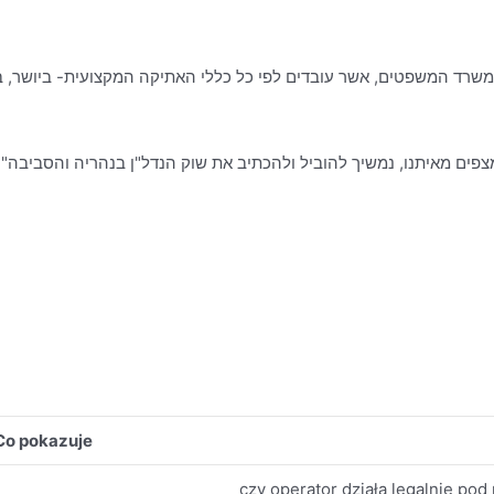
פים מאיתנו, נמשיך להוביל ולהכתיב את שוק הנדל"ן בנהריה והסביבה".
Co pokazuje
czy operator działa legalnie po