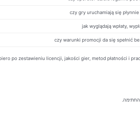
czy gry uruchamiają się płynnie 
jak wyglądają wpłaty, wypła
czy warunki promocji da się spełnić b
ero po zestawieniu licencji, jakości gier, metod płatności i pra
 החתימה.