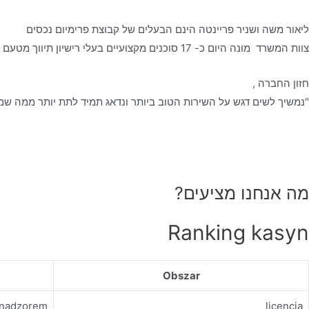
ליאור משה ושניר פריינטה הינם הבעלים של קבוצת פרימיום נכסים
צוות המשרד מונה היום כ- 17 סוכנים מקצועיים בעלי רישיון תיווך מטעם משרד המשפטים, אשר עובדים לפי כל כללי האתיקה המקצועית- ביושר, בהגינות ובשקיפות מלאה, כאשר הלקוח עומד לנגד עיניהם.
חזון החברה ,
"נמשיך לשים דגש על השירות הטוב ביותר ונדאג תמיד לתת יותר ממה שמצ
מה אנחנו מציעים?
Ranking kasyn
Obszar
d nadzorem
licencja