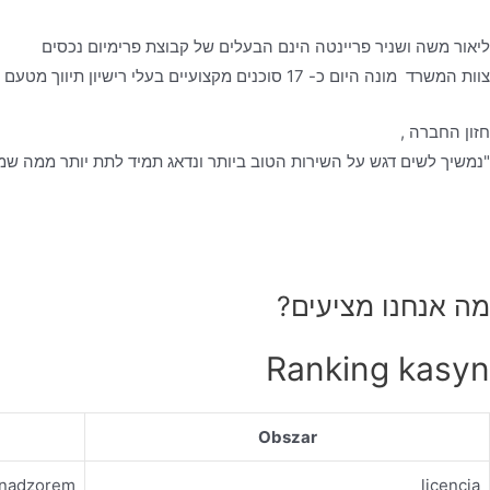
ליאור משה ושניר פריינטה הינם הבעלים של קבוצת פרימיום נכסים
צוות המשרד מונה היום כ- 17 סוכנים מקצועיים בעלי רישיון תיווך מטעם משרד המשפטים, אשר עובדים לפי כל כללי האתיקה המקצועית- ביושר, בהגינות ובשקיפות מלאה, כאשר הלקוח עומד לנגד עיניהם.
חזון החברה ,
"נמשיך לשים דגש על השירות הטוב ביותר ונדאג תמיד לתת יותר ממה שמצ
מה אנחנו מציעים?
Ranking kasyn
Obszar
d nadzorem
licencja