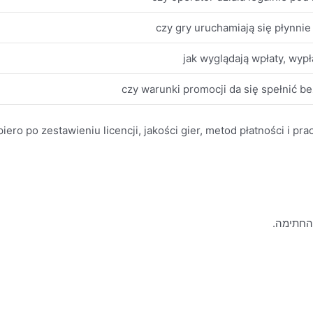
czy gry uruchamiają się płynnie 
jak wyglądają wpłaty, wypła
czy warunki promocji da się spełnić b
ero po zestawieniu licencji, jakości gier, metod płatności i pra
 החתימה.