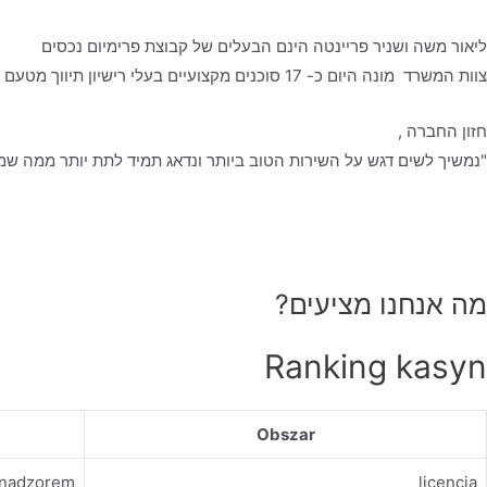
ליאור משה ושניר פריינטה הינם הבעלים של קבוצת פרימיום נכסים
צוות המשרד מונה היום כ- 17 סוכנים מקצועיים בעלי רישיון תיווך מטעם משרד המשפטים, אשר עובדים לפי כל כללי האתיקה המקצועית- ביושר, בהגינות ובשקיפות מלאה, כאשר הלקוח עומד לנגד עיניהם.
חזון החברה ,
"נמשיך לשים דגש על השירות הטוב ביותר ונדאג תמיד לתת יותר ממה שמצ
מה אנחנו מציעים?
Ranking kasyn
Obszar
d nadzorem
licencja