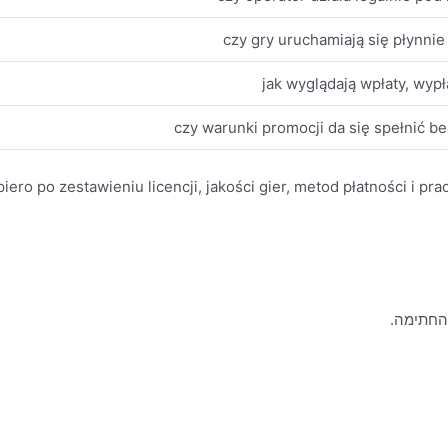
czy gry uruchamiają się płynnie 
jak wyglądają wpłaty, wypła
czy warunki promocji da się spełnić b
ero po zestawieniu licencji, jakości gier, metod płatności i pra
 החתימה.