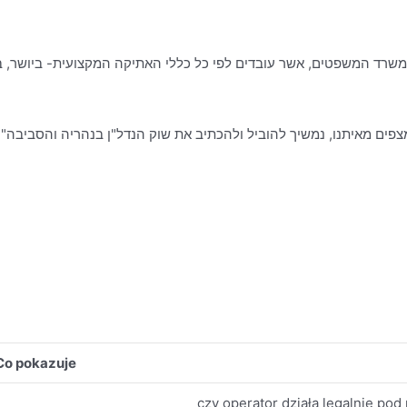
פים מאיתנו, נמשיך להוביל ולהכתיב את שוק הנדל"ן בנהריה והסביבה".
Co pokazuje
czy operator działa legalnie po