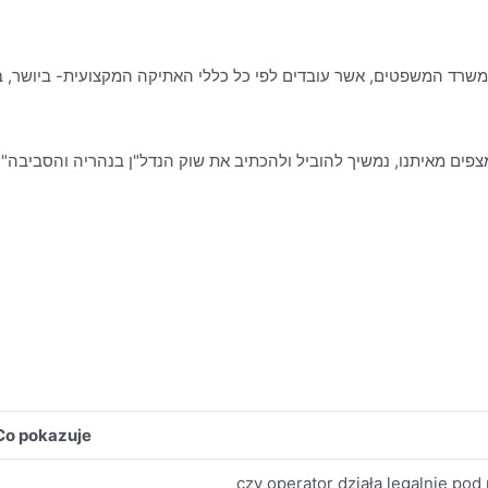
פים מאיתנו, נמשיך להוביל ולהכתיב את שוק הנדל"ן בנהריה והסביבה".
Co pokazuje
czy operator działa legalnie po