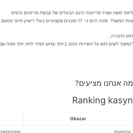
ליאור משה ושניר פריינטה הינם הבעלים של קבוצת פרימיום נכסים
צוות המשרד מונה היום כ- 17 סוכנים מקצועיים בעלי רישיון תיווך מטעם משרד המשפטים, אשר עובדים לפי כל כללי האתיקה המקצועית- ביושר, בהגינות ובשקיפות מלאה, כאשר הלקוח עומד לנגד עיניהם.
חזון החברה ,
"נמשיך לשים דגש על השירות הטוב ביותר ונדאג תמיד לתת יותר ממה שמצ
מה אנחנו מציעים?
Ranking kasyn
Obszar
d nadzorem
licencja