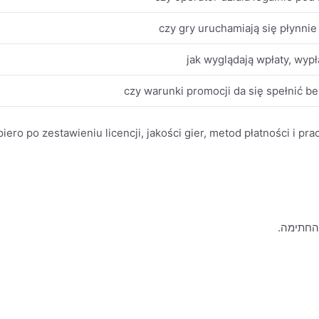
czy gry uruchamiają się płynnie 
jak wyglądają wpłaty, wypła
czy warunki promocji da się spełnić b
ero po zestawieniu licencji, jakości gier, metod płatności i pra
 החתימה.