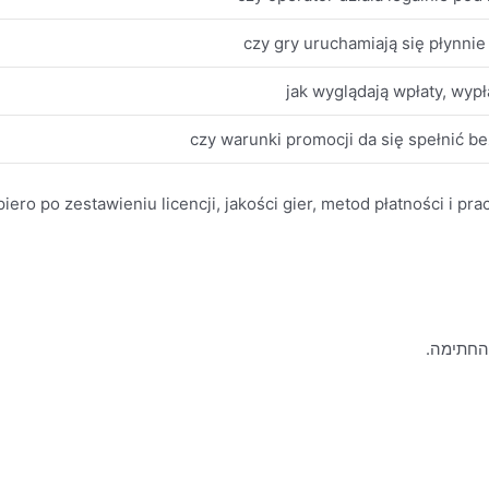
czy gry uruchamiają się płynnie 
jak wyglądają wpłaty, wypła
czy warunki promocji da się spełnić b
ero po zestawieniu licencji, jakości gier, metod płatności i pra
 החתימה.