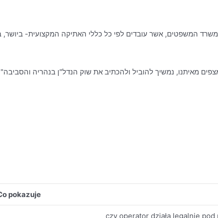
פים מאיתנו, נמשיך להוביל ולהכתיב את שוק הנדל"ן בנהריה והסביבה".
Co pokazuje
czy operator działa legalnie po