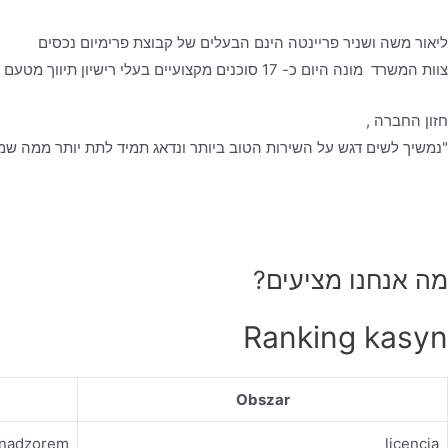
ליאור משה ושניר פריינטה הינם הבעלים של קבוצת פרימיום נכסים
צוות המשרד מונה היום כ- 17 סוכנים מקצועיים בעלי רישיון תיווך מטעם משרד המשפטים, אשר עובדים לפי כל כללי האתיקה המקצועית- ביושר, בהגינות ובשקיפות מלאה, כאשר הלקוח עומד לנגד עיניהם.
חזון החברה ,
"נמשיך לשים דגש על השירות הטוב ביותר ונדאג תמיד לתת יותר ממה שמצ
מה אנחנו מציעים?
Ranking kasyn
Obszar
d nadzorem
licencja