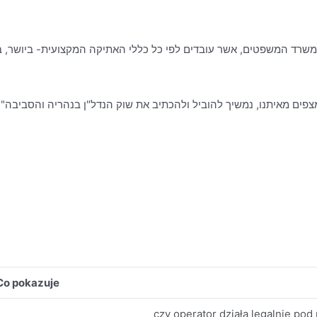
פים מאיתנו, נמשיך להוביל ולהכתיב את שוק הנדל"ן בנהריה והסביבה".
Co pokazuje
czy operator działa legalnie po