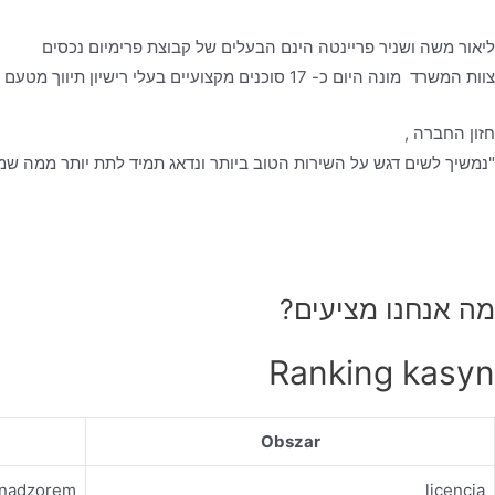
ליאור משה ושניר פריינטה הינם הבעלים של קבוצת פרימיום נכסים
צוות המשרד מונה היום כ- 17 סוכנים מקצועיים בעלי רישיון תיווך מטעם משרד המשפטים, אשר עובדים לפי כל כללי האתיקה המקצועית- ביושר, בהגינות ובשקיפות מלאה, כאשר הלקוח עומד לנגד עיניהם.
חזון החברה ,
"נמשיך לשים דגש על השירות הטוב ביותר ונדאג תמיד לתת יותר ממה שמצ
מה אנחנו מציעים?
Ranking kasyn
Obszar
d nadzorem
licencja