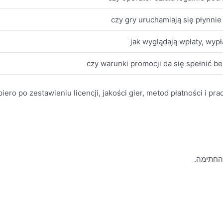
czy gry uruchamiają się płynnie 
jak wyglądają wpłaty, wypła
czy warunki promocji da się spełnić b
ero po zestawieniu licencji, jakości gier, metod płatności i pra
 החתימה.