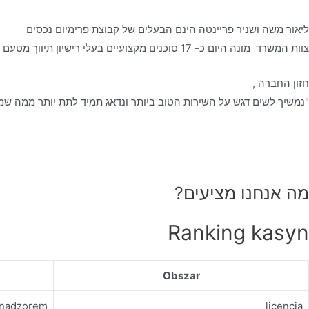
ליאור משה ושניר פריינטה הינם הבעלים של קבוצת פרימיום נכסים
צוות המשרד מונה היום כ- 17 סוכנים מקצועיים בעלי רישיון תיווך מטעם משרד המשפטים, אשר עובדים לפי כל כללי האתיקה המקצועית- ביושר, בהגינות ובשקיפות מלאה, כאשר הלקוח עומד לנגד עיניהם.
חזון החברה ,
"נמשיך לשים דגש על השירות הטוב ביותר ונדאג תמיד לתת יותר ממה שמצ
מה אנחנו מציעים?
Ranking kasyn
Obszar
d nadzorem
licencja