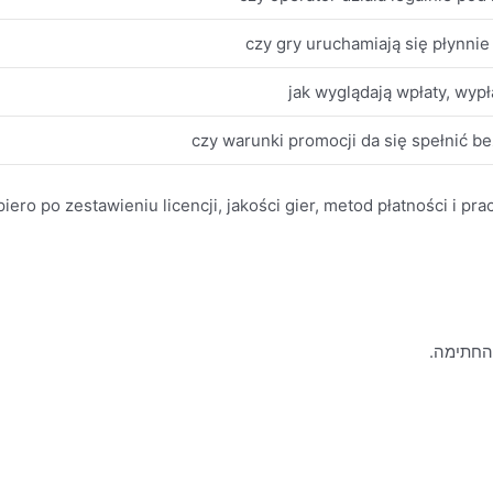
czy gry uruchamiają się płynnie 
jak wyglądają wpłaty, wypła
czy warunki promocji da się spełnić b
ero po zestawieniu licencji, jakości gier, metod płatności i pra
 החתימה.