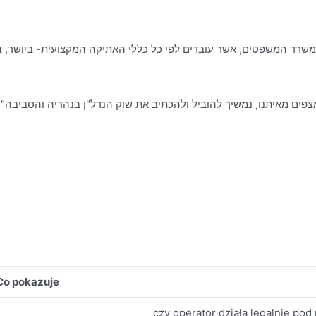
פים מאיתנו, נמשיך להוביל ולהכתיב את שוק הנדל"ן בנהריה והסביבה".
Co pokazuje
czy operator działa legalnie po